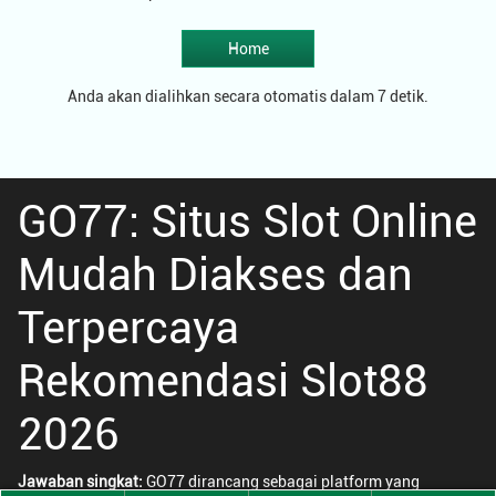
Home
Anda akan dialihkan secara otomatis dalam 7 detik.
GO77: Situs Slot Online
Mudah Diakses dan
Terpercaya
Rekomendasi Slot88
2026
Jawaban singkat:
GO77 dirancang sebagai platform yang